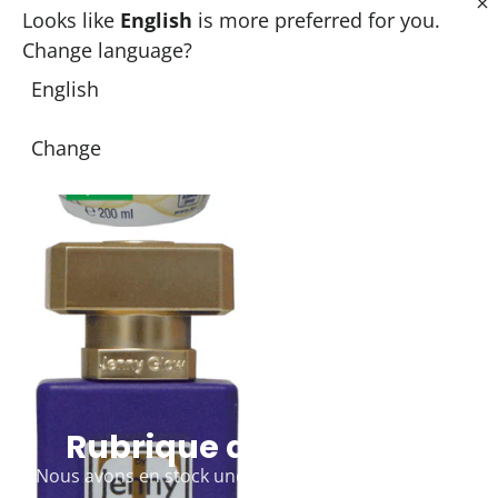
déglutition
Looks like
English
is more preferred for you.
EN SAVOIR PLUS
Change language?
English
Change
Rubrique de la galerie
Nous avons en stock une large gamme de parfums