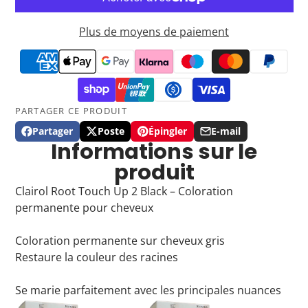
Plus de moyens de paiement
PARTAGER CE PRODUIT
Partager
Poste
Épingler
E-mail
Partager
Ouvre
Publier
Ouvre
Épingler
Ouvre
Partager
Informations sur le
sur
dans
sur
dans
sur
dans
par
produit
Facebook
une
X
une
Pinterest
une
email
nouvelle
nouvelle
nouvelle
Clairol Root Touch Up 2 Black – Coloration
fenêtre.
fenêtre.
fenêtre.
permanente pour cheveux
Coloration permanente sur cheveux gris
Restaure la couleur des racines
Se marie parfaitement avec les principales nuances