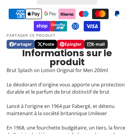
PARTAGER CE PRODUIT
Partager
Poste
Épingler
E-mail
Partager
Ouvre
Publier
Ouvre
Épingler
Ouvre
Partager
Informations sur le
sur
dans
sur
dans
sur
dans
par
produit
Facebook
une
X
une
Pinterest
une
email
nouvelle
nouvelle
nouvelle
Brut Splash on Lotion Original for Men 200ml
fenêtre.
fenêtre.
fenêtre.
Le déodorant d'origine vous apporte une protection
durable et le parfum de brut distinctif de brut
Lancé à l'origine en 1964 par Fabergé, et détenu
maintenant à la société britannique Unilever
En 1968, une fourchette budgétaire, un tiers, la force