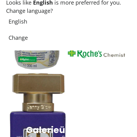
Looks like
English
is more preferred for you.
aufschraubbaren Saugern für Patienten mit
Change language?
Schluckbeschwerden
MEHR ERFAHREN
English
Change
Galerieüberschrift