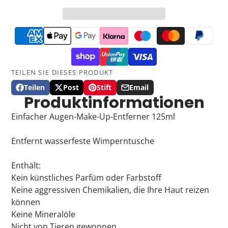
TEILEN SIE DIESES PRODUKT
Teilen
Post
Stift
Email
Auf
Öffnet
Beitrag
Öffnet
Auf
Öffnet
Per
Produktinformationen
Facebook
in
auf
in
Pinterest
in
E-
teilen
einem
X
einem
einem
Mail
Einfacher Augen-Make-Up-Entferner 125ml
neuen
neuen
neuen
teilen
Fenster.
Fenster.
Fenster.
Entfernt wasserfeste Wimperntusche
Enthält:
Kein künstliches Parfüm oder Farbstoff
Keine aggressiven Chemikalien, die Ihre Haut reizen
können
Keine Mineralöle
Nicht von Tieren gewonnen