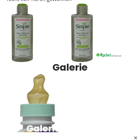
Galerie
Galerieüberschrift
Erwachsenennahrungsprodukte mit