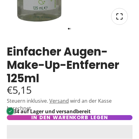
Roche's Chemist
We are online
Einfacher Augen-
Hello and welcome to Roche's Chemist 👋 How
Make-Up-Entferner
can I help you today?
125ml
🤕
Find a dressing
€5,15
💊
Find my supplement
🏷️
What's on offer?
Steuern inklusive.
Versand
wird an der Kasse
berechnet.
34 auf Lager und versandbereit
IN DEN WARENKORB LEGEN